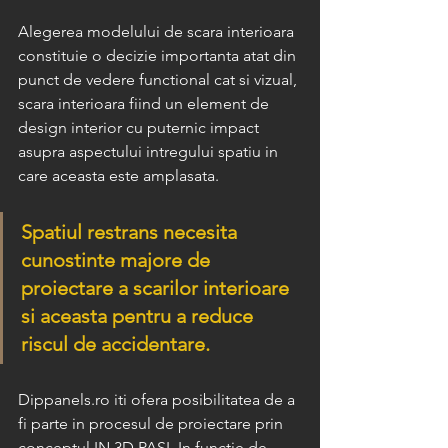
Alegerea modelului de scara interioara 
constituie o decizie importanta atat din 
punct de vedere functional cat si vizual, 
scara interioara fiind un element de 
design interior cu puternic impact 
asupra aspectului intregului spatiu in 
care aceasta este amplasata.
Spatiul restrans necesita 
cunostinte majore de 
proiectare a scarilor interioare 
si aceasta pentru a reduce 
riscul de accidentare.
Dippanels.ro iti ofera posibilitatea de a 
fi parte in procesul de proiectare prin 
conceptul IN 3D PASI. In functie de 