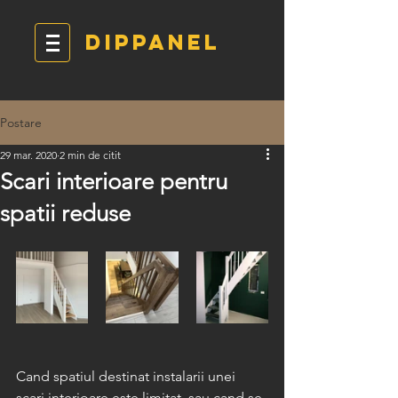
DIPPANEL
Postare
29 mar. 2020
2 min de citit
Scari interioare pentru
spatii reduse
Cand spatiul destinat instalarii unei 
scari interioare este limitat, sau cand se 