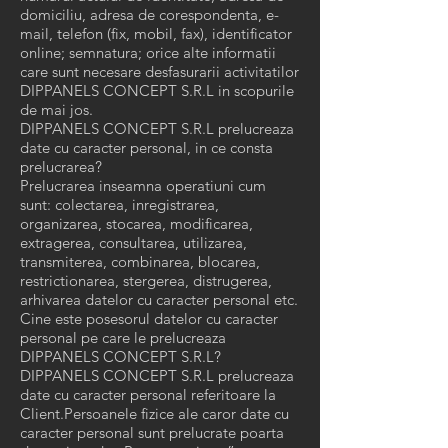
domiciliu, adresa de corespondenta, e-
mail, telefon (fix, mobil, fax), identificator
online; semnatura; orice alte informatii
care sunt necesare desfasurarii activitatilor
DIPPANELS CONCEPT S.R.L in scopurile
de mai jos.
DIPPANELS CONCEPT S.R.L prelucreaza
date cu caracter personal, in ce consta
prelucrarea?
Prelucrarea inseamna operatiuni cum
sunt: colectarea, inregistrarea,
organizarea, stocarea, modificarea,
extragerea, consultarea, utilizarea,
transmiterea, combinarea, blocarea,
restrictionarea, stergerea, distrugerea,
arhivarea datelor cu caracter personal etc.
Cine este posesorul datelor cu caracter
personal pe care le prelucreaza
DIPPANELS CONCEPT S.R.L?
DIPPANELS CONCEPT S.R.L prelucreaza
date cu caracter personal referitoare la
Client.Persoanele fizice ale caror date cu
caracter personal sunt prelucrate poarta