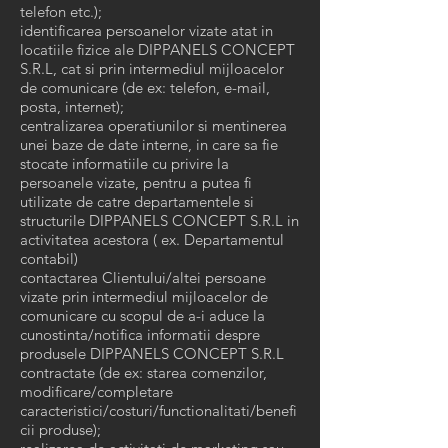
telefon etc.);
identificarea persoanelor vizate atat in
locatiile fizice ale DIPPANELS CONCEPT
S.R.L, cat si prin intermediul mijloacelor
de comunicare (de ex: telefon, e-mail,
posta, internet);
centralizarea operatiunilor si mentinerea
unei baze de date interne, in care sa fie
stocate informatiile cu privire la
persoanele vizate, pentru a putea fi
utilizate de catre departamentele si
structurile DIPPANELS CONCEPT S.R.L in
activitatea acestora ( ex. Departamentul
contabil)
contactarea Clientului/altei persoane
vizate prin intermediul mijloacelor de
comunicare cu scopul de a-i aduce la
cunostinta/notifica informatii despre
produsele DIPPANELS CONCEPT S.R.L
contractate (de ex: starea comenzilor,
modificare/completare
caracteristici/costuri/functionalitati/benefi
cii produse);