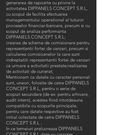
generarea de rapoarte cu privire la
activitatea DIPPANELS CONCEPT S.R.L,
cu scopul de facilita efectuarea
managementului operational al tuturor
proceselor financiar-bancare, precum si cu
scopul de analiza performanta
DIPPANELS CONCEPT S.R.L;
crearea de scheme de comisionare pentru
reprezentantii fortei de vanzari, precum si
calcularea comisioanelor la care sunt
indreptatiti reprezentantii fortei de vanzari
ca urmare a activitatii prestate;realizarea
de activitati de curierat;
Mentionam ca datele cu caracter personal
sunt, uneori, folosite de catre DIPPANELS
CONCEPT S.R.L, pentru o serie de
scopuri secundare (de ex: pentru arhivare,
audit intern), acestea fiind intotdeauna
compatibile cu scopurile principale,
pentru care datele respective au fost
initial colectate de catre DIPPANELS
CONCEPT S.R.L .
In ce temeiuri prelucreaza DIPPANELS
CONCEPT S.R.L date cu caracter