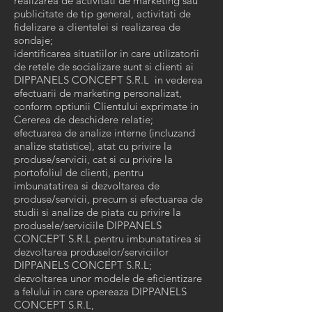
realizarea de activitati de marketing sau
publicitate de tip general, activitati de
fidelizare a clientelei si realizarea de
sondaje;
identificarea situatiilor in care utilizatorii
de retele de socializare sunt si clienti ai
DIPPANELS CONCEPT S.R.L in vederea
efectuarii de marketing personalizat,
conform optiunii Clientului exprimate in
Cererea de deschidere relatie;
efectuarea de analize interne (incluzand
analize statistice), atat cu privire la
produse/servicii, cat si cu privire la
portofoliul de clienti, pentru
imbunatatirea si dezvoltarea de
produse/servicii, precum si efectuarea de
studii si analize de piata cu privire la
produsele/serviciile DIPPANELS
CONCEPT S.R.L pentru imbunatatirea si
dezvoltarea produselor/serviciilor
DIPPANELS CONCEPT S.R.L;
dezvoltarea unor modele de eficientizare
a felului in care opereaza DIPPANELS
CONCEPT S.R.L,