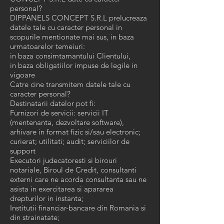
personal?
DIPPANELS CONCEPT S.R.L prelucreaza
datele tale cu caracter personal in
scopurile mentionate mai sus, in baza
urmatoarelor temeiuri:
in baza consimtamantului Clientului,
in baza obligatiilor impuse de legile in
vigoare
Catre cine transmitem datele tale cu
caracter personal?
Destinatarii datelor pot fi:
Furnizori de servicii: servicii IT
(mentenanta, dezvoltare software),
arhivare in format fizic si/sau electronic;
curierat; utilitati; audit; serviciilor de
support
Executori judecatoresti si birouri
notariale, Biroul de Credit, consultanti
externi care ne acorda consultanta sau ne
asista in exercitarea si apararea
drepturilor in instanta;
Institutii financiar-bancare din Romania si
din strainatate;