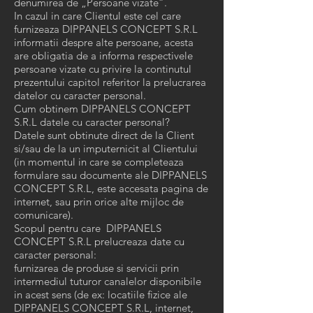
denumirea de „Persoane vizate”.
In cazul in care Clientul este cel care
furnizeaza DIPPANELS CONCEPT S.R.L
informatii despre alte persoane, acesta
are obligatia de a informa respectivele
persoane vizate cu privire la continutul
prezentului capitol referitor la prelucrarea
datelor cu caracter personal.
Cum obtinem DIPPANELS CONCEPT
S.R.L datele cu caracter personal?
Datele sunt obtinute direct de la Client
si/sau de la un imputernicit al Clientului
(in momentul in care se completeaza
formulare sau documente ale DIPPANELS
CONCEPT S.R.L, este accesata pagina de
internet, sau prin orice alte mijloc de
comunicare).
Scopul pentru care DIPPANELS
CONCEPT S.R.L prelucreaza date cu
caracter personal:
furnizarea de produse si servicii prin
intermediul tuturor canalelor disponibile
in acest sens (de ex: locatiile fizice ale
DIPPANELS CONCEPT S.R.L, internet,