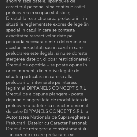
anonimizeze datele, lipsindu-le de
caracterul personal si sa continue astfel
prelucrarea in scopuri statistice;
Dreptul la restrictionarea prelucrarii – in
situatiile reglementate expres de lege (in
special in cazul in care se contesta
exactitatea respectivelor date pe
perioada necesara pentru determinarea
acestei inexactitati sau in cazul in care
prelucrarea este ilegala, si nu se doreste
stergerea datelor, ci doar restrictionarea);
Dreptul de opozitie – se poate opune in
orice moment, din motive legate de
situatia particulara in care se afla,
prelucrarilor intemeiate pe interesul
legitim al DIPPANELS CONCEPT S.R.L
Dreptul de a depune plangere - poate
depune plangere fata de modalitatea de
prelucrare a datelor cu caracter personal
de catre DIPPANELS CONCEPT S.R.L la
Autoritatea Nationala de Supraveghere a
Prelucrarii Datelor cu Caracter Personal;
Dreptul de retragere a consimtamantului
– in cazurile in care prelucrarea se