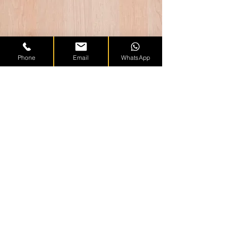
Phone
Email
WhatsApp
Fag Deluxe
- specificatie
Lemn masiv de fag incleiat pe latime cu
adeziv D4
Lamele continue
Umiditate 8-12%