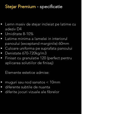
Stejar Premium
- specificatie
Lemn masiv de stejar incleiat pe latime cu
adeziv D4
Umiditate 8-10%
Latime minima a lamelei in interiorul
panoului (exceptand marginile) 60mm
Culoare uniforma pe suprafata panoului
Denistate 670-720kg/m3
Finisat cu granulatie 120 (perfect pentru
aplicarea solutiilor de finisaj)
Elemente estetice admise:​
muguri sau nod sanatos < 10mm
diferente subtile de nuanta
diferite jocuri vizuale ale fibrelor