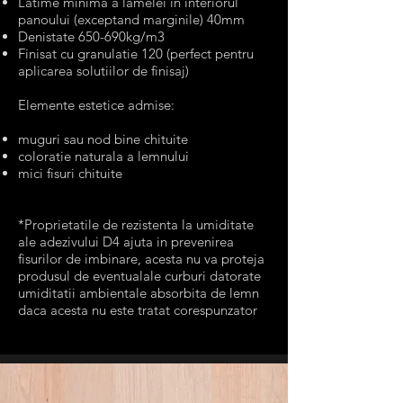
Latime minima a lamelei in interiorul
panoului (exceptand marginile) 40mm
Denistate 650-690kg/m3
Finisat cu granulatie 120 (perfect pentru
aplicarea solutiilor de finisaj)
Elemente estetice admise:​
muguri sau nod bine chituite
coloratie naturala a lemnului
mici fisuri chituite
*Proprietatile de rezistenta la umiditate
ale adezivului D4 ajuta in prevenirea
fisurilor de imbinare, acesta nu va proteja
produsul de eventualale curburi datorate
umiditatii ambien
tale absorbita de lemn
daca acesta nu este tratat corespunzator