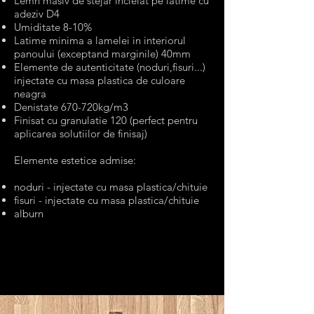
Lemn masiv de stejar incleiat pe latime cu
adeziv D4
Umiditate 8-10%
Latime minima a lamelei in interiorul
panoului (exceptand marginile) 40mm
Elemente de autenticitate (noduri,fisuri...)
injectate cu masa plastica de culoare
neagra
Denistate 670-720kg/m3
Finisat cu granulatie 120 (perfect pentru
aplicarea solutiilor de finisaj)
Elemente estetice admise:​
noduri - injectate cu masa plastica/chituie
fisuri - injectate cu masa plastica/chituie
alburn