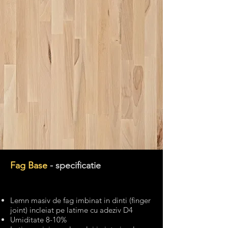
Fag Base
- specificatie
Lemn masiv de fag imbinat in dinti (finger
joint) incleiat pe latime cu adeziv D4
Umiditate 8-10%