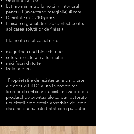
Umiditate 8-10%
Latime minima a lamelei in interiorul
panoului (exceptand marginile) 40mm
Denistate 670-710kg/m3
Finisat cu granulatie 120 (perfect pentru
aplicarea solutiilor de finisaj)
Elemente estetice admise:​
muguri sau nod bine chituite
coloratie naturala a lemnului
mici fisuri chituite
izolat alburn
*Proprietatile de rezistenta la umiditate
ale adezivului D4 ajuta in prevenirea
fisurilor de imbinare, acesta nu va proteja
produsul de eventualale curburi datorate
umiditatii ambien
tale absorbita de lemn
daca acesta nu este tratat corespunzator