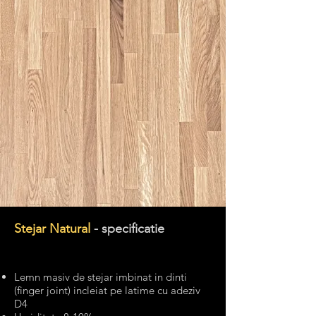
Stejar Natural
- specificatie
Lemn masiv de stejar imbinat in dinti
(finger joint) incleiat pe latime cu adeziv
D4