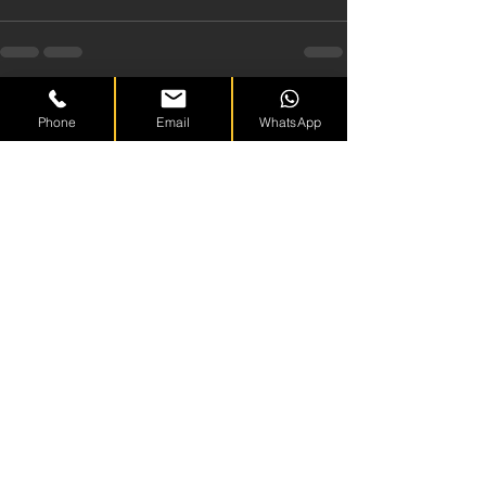
Afișează-le pe toate
Postări recente
Phone
Email
WhatsApp