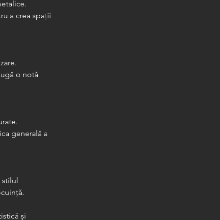
etalice.
ru a crea spații 
zare.
augă o notă 
urate.
ica generală a 
stilul 
ocuință.
stică și 