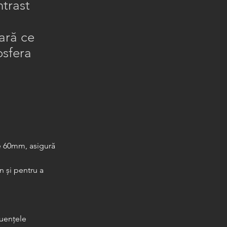
ntrast
cară ce
osfera
e 60mm, asigură 
 și pentru a 
uențele 