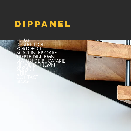
DIPPANEL
HOME
DESPRE NOI
PORTOFOLIU
SCARI INTERIOARE
TREPTE DIN LEMN
BLATURI DE BUCATARIE
RIFLAJE DIN LEMN
SERVICII
UTILE
CONTACT
BLOG