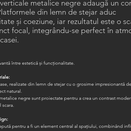
 verticale metalice negre adaugă un co
latformele din lemn de stejar aduc
itate și coeziune, iar rezultatul este o s
ct focal, integrându-se perfect în atm
 casei.
antă între estetică și funcționalitate.
iale:
ase, realizate din lemn de stejar cu o grosime impresionantă d
ect natural.
 metalice negre sunt proiectate pentru a crea un contrast modern
l scara.
ign:
pută pentru a fi un element central al spațiului, combinând infl