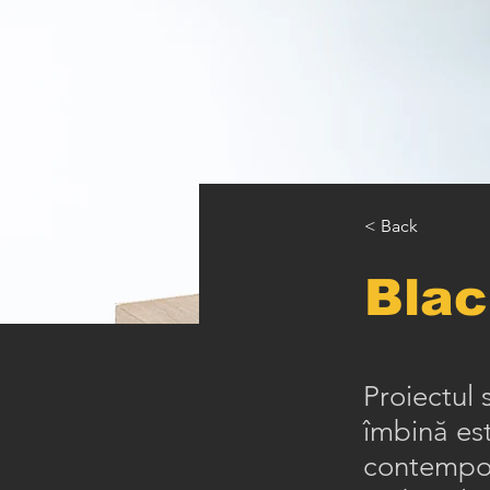
< Back
Blac
Proiectul 
îmbină es
contempor