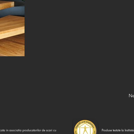
Ne
icata in asociatia producatorilor de scari cu
Produse testate la Insti