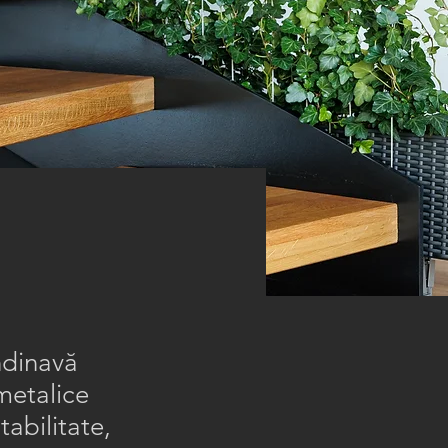
andinavă
metalice
abilitate,