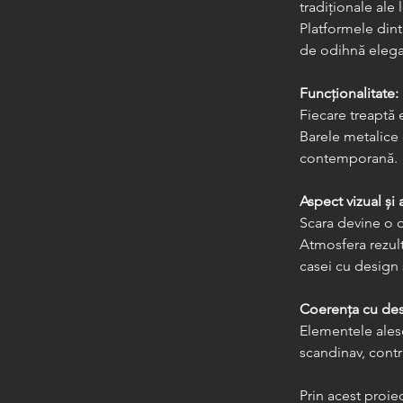
tradiționale ale
Platformele dintr
de odihnă elega
Funcționalitate:
Fiecare treaptă 
Barele metalice 
contemporană.
Aspect vizual și
Scara devine o o
Atmosfera rezult
casei cu design
Coerența cu desi
Elementele alese
scandinav, contr
Prin acest proiec