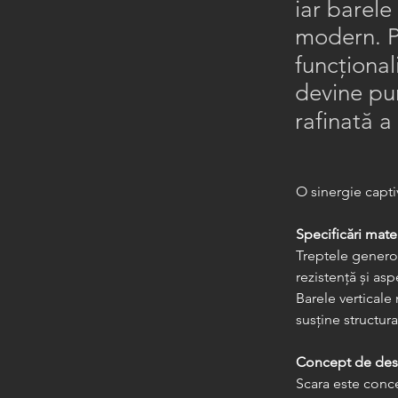
iar barele
modern. P
funcțional
devine pun
rafinată a
O sinergie captiv
Specificări mater
Treptele genero
rezistență și asp
Barele verticale
susține structura
Concept de des
Scara este conce