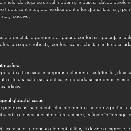
 lemnului de stejar cu un stil modern și industrial dat de barele m
e trepte sunt integrate nu doar pentru funcționalitate, ci și pent
nte și coezive.
este proiectată ergonomic, asigurând confort și siguranță în utili
oferă un suport robust și conferă scării stabilitate în timp ce ad
 atmosferă:
peră de artă în sine, încorporând elemente sculpturale și linii c
ată este una caldă și autentică, integrându-se armonios în estet
 scandinav.
gnul global al casei:
 pentru scară sunt atent selectate pentru a se potrivi perfect cu 
ibuind la crearea unei atmosfere unitare și rafinate în întreaga l
t, scara nu este doar un element utilitar, ci devine o expresie arti