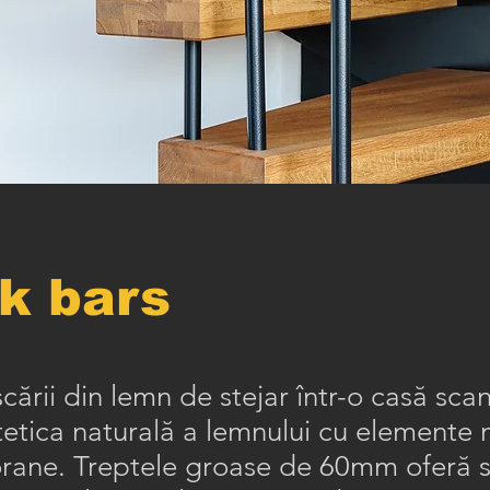
k bars
scării din lemn de stejar într-o casă sc
tetica naturală a lemnului cu elemente 
ane. Treptele groase de 60mm oferă st